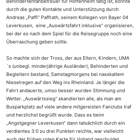
Behindertenfanbetreuer für Hoffenheim tätig ist, konnte
durch die guten Kontakte und Unterstützung durch
Andreas „Paffi“ Paffrath, seinem Kollegen von Bayer 04
Leverkusen, eine „Auswärtsfahrt inklusive“ organisieren,
bei der es nach dem Spiel für die Reisegruppe noch eine
Überraschung geben sollte.
So machte sich der Tross, der aus Eltern, Kindern, UMA
´s (unbegl. minderjährige Ausländer), Behinderten und
Begleitern bestand, Samstagmorgens bei nasskaltem
Nieselregen auf den Weg ins Rheinland. Je länger die
Fahrt andauerte, umso besser wurden Stimmung und
Wetter. „Auswärtssieg“ skandierten alle, als man am
Busparkplatz auf viele andere mitgereisten Fanclubs traf
und herzlichst begrüßt wurde. Dass es beim
„Angstgegner Leverkusen“ dann tatsächlich durch ein
verdientes 3:0 zu drei Punkten reichte, war vielleicht
auch der frühen roten Karte für Volland geschuldet.