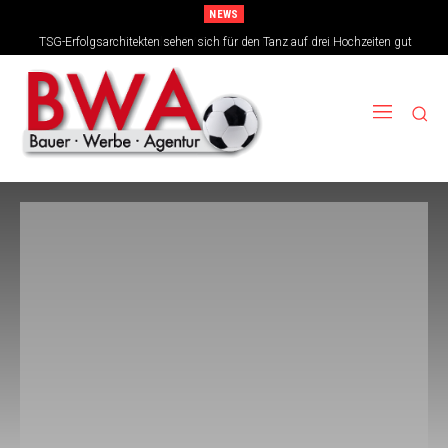
NEWS
TSG-Erfolgsarchitekten sehen sich für den Tanz auf drei Hochzeiten gut
aufgestellt