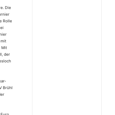
e. Die
urnier
e Rolle
ei
nier
 mit
 Mit
l, der
esloch
kar-
V Brühl
der
 Euro