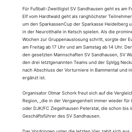
Für Fußball-Zweitligist SV Sandhausen geht es am F
Elf vom Hardtwald geht als ranghöchster Teilnehmer 
um den SparkassenCup der Sparkasse Heidelberg und
in der Neurotthalle in Ketsch spielen. Als die promin
Wochen zur Gruppenauslosung schritt, sorgte der E
am Freitag ab 17 Uhr und am Samstag ab 14 Uhr. Der 
den gesetzten Mannschaften SV Sandhausen, SV Wal
den drei letztgenannten Teams und der SpVgg Neckar
nach Abschluss der Vorturniere in Bammental und i
ergänzt ist.
Organisator Otmar Schork freut sich auf die Vergle
Region, „die in der Vergangenheit immer wieder für
oder DJK/FC Ziegelhausen Peterstal, die schon bis i
Geschäftsführer des SV Sandhausen.
Das Vordringen unter die letzten Vier zahlt sich aus