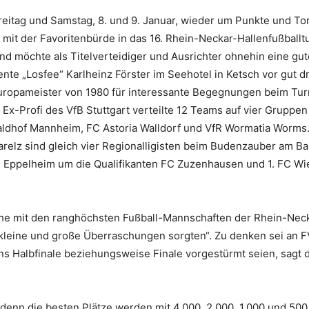
reitag und Samstag, 8. und 9. Januar, wieder um Punkte und Tor
mit der Favoritenbürde in das 16. Rhein-Neckar-Hallenfußballt
 möchte als Titelverteidiger und Ausrichter ohnehin eine gut
ente „Losfee“ Karlheinz Förster im Seehotel in Ketsch vor gut dr
uropameister von 1980 für interessante Begegnungen beim Tur
Ex-Profi des VfB Stuttgart verteilte 12 Teams auf vier Gruppen
dhof Mannheim, FC Astoria Walldorf und VfR Wormatia Worms.
elz sind gleich vier Regionalligisten beim Budenzauber am Bal
n Eppelheim um die Qualifikanten FC Zuzenhausen und 1. FC Wi
iche mit den ranghöchsten Fußball-Mannschaften der Rhein-Nec
 kleine und große Überraschungen sorgten“. Zu denken sei an F
ns Halbfinale beziehungsweise Finale vorgestürmt seien, sagt 
, denn die besten Plätze werden mit 4.000, 2.000, 1.000 und 500