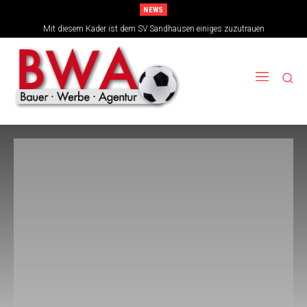
NEWS
Mit diesem Kader ist dem SV Sandhausen einiges zuzutrauen