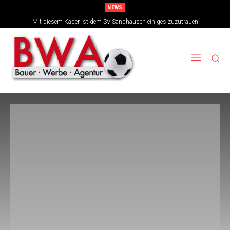
NEWS
Mit diesem Kader ist dem SV Sandhausen einiges zuzutrauen