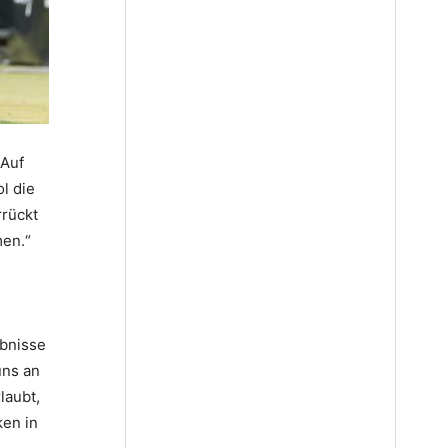
 Auf
l die
rrückt
men.“
ebnisse
uns an
laubt,
ken in