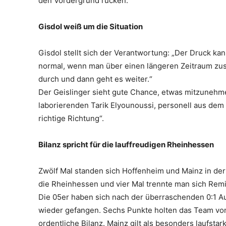
den Vordergrund rücken.“
Gisdol weiß um die Situation
Gisdol stellt sich der Verantwortung: „Der Druck kan
normal, wenn man über einen längeren Zeitraum zusa
durch und dann geht es weiter.“
Der Geislinger sieht gute Chance, etwas mitzunehme
laborierenden Tarik Elyounoussi, personell aus dem V
richtige Richtung“.
Bilanz spricht für die lauffreudigen Rheinhessen
Zwölf Mal standen sich Hoffenheim und Mainz in der
die Rheinhessen und vier Mal trennte man sich Remi
Die 05er haben sich nach der überraschenden 0:1 Au
wieder gefangen. Sechs Punkte holten das Team von 
ordentliche Bilanz. Mainz gilt als besonders laufsta