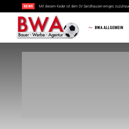
NEWS
Mit diesem Kader ist dem SV Sandhausen einiges zuzutrauen
TSG-Erfolgsarchitekten sehen sich für den Tanz auf drei Hoc
BWA ALLGEMEIN