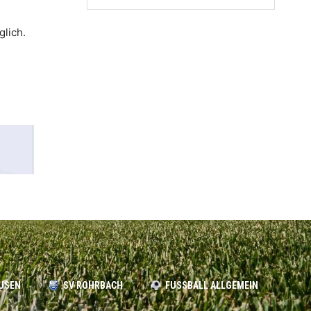
glich.
USEN
SV ROHRBACH
FUSSBALL ALLGEMEIN