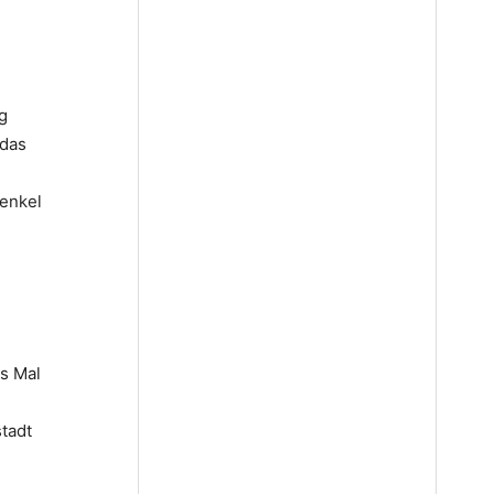
g
 das
henkel
hs Mal
tadt