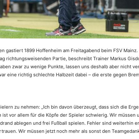
en gastiert 1899 Hoffenheim am Freitagabend beim FSV Mainz.
tag richtungsweisenden Partie, beschreibt Trainer Markus Gisdo
r haben zwar zu wenige Punkte, lassen uns deshalb aber nicht ve
war eine richtig schlechte Halbzeit dabei – die erste gegen Bre
lern zu nehmen: „Ich bin davon überzeugt, dass sich die Erg
on ist vor allem für die Köpfe der Spieler schwierig. Wir müssen 
rand ablegen und frei Fußball spielen. Fehler sind weiterhin er
rtrauen. Wir müssen jetzt noch mehr als sonst den Teamgedan