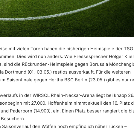
ise mit vielen Toren haben die bisherigen Heimspiele der TSG
ommen. Dies wird nun anders. Wie Pressesprecher Holger Klie
lte, sind die Rückrunden-Heimspiele gegen Borussia Möncheng
ia Dortmund (01.-03.05.) restlos ausverkauft. Für die weiteren
m Saisonfinale gegen Hertha BSC Berlin (23.05.) gibt es nur n
nverlaufs in der WIRSOL Rhein-Neckar-Arena liegt bei knapp 26
isonbeginn mit 27.000. Hoffenheim nimmt aktuell den 16. Platz d
und Paderborn (14.900), ein. Einen Platz besser rangiert die bi
 Besuchern.
n Saisonverlauf den Wölfen noch empfindlich näher rücken –