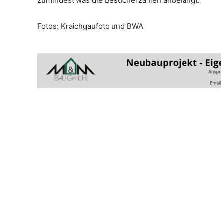
zumindest was die Besucherzahlen anbelangt.
Fotos: Kraichgaufoto und BWA