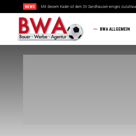
NEWS
Mit diesem Kader ist dem SV Sandhausen einiges zuzutrauen
TSG-Erfolgsarchitekten sehen sich für den Tanz auf drei Hoc
BWA ALLGEMEIN