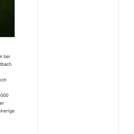
m bei
ldbach
och
.000
er
sherige