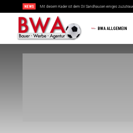
NEWS
TSG-Erfolgsarchitekten sehen sich für den Tanz auf drei Hoc
BWA ALLGEMEIN