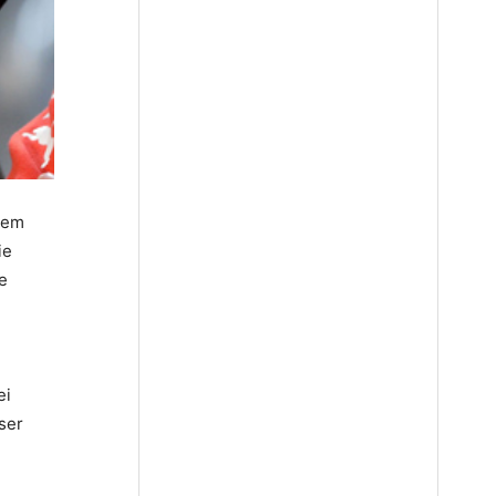
hem
ie
e
ei
ser