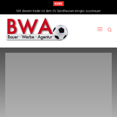
NEWS
Mit diesem Kader ist dem SV Sandhausen einiges zuzutrauen