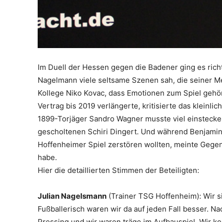
Im Duell der Hessen gegen die Badener ging es rich
Nagelmann viele seltsame Szenen sah, die seiner M
Kollege Niko Kovac, dass Emotionen zum Spiel gehöre
Vertrag bis 2019 verlängerte, kritisierte das kleinli
1899-Torjäger Sandro Wagner musste viel einstecken
gescholtenen Schiri Dingert. Und während Benjamin 
Hoffenheimer Spiel zerstören wollten, meinte Gegens
habe.
Hier die detaillierten Stimmen der Beteiligten:
Julian Nagelsmann
(Trainer TSG Hoffenheim): Wir s
Fußballerisch waren wir da auf jeden Fall besser. N
Pressing und wir waren träge im Aufbauspiel. Wir ko