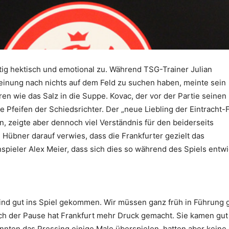
tig hektisch und emotional zu. Während TSG-Trainer Julian
einung nach nichts auf dem Feld zu suchen haben, meinte sein
n wie das Salz in die Suppe. Kovac, der vor der Partie seinen
che Pfeifen der Schiedsrichter. Der „neue Liebling der Eintracht-
, zeigte aber dennoch viel Verständnis für den beiderseits
Hübner darauf verwies, dass die Frankfurter gezielt das
pieler Alex Meier, dass sich dies so während des Spiels entwi
ind gut ins Spiel gekommen. Wir müssen ganz früh in Führung 
ach der Pause hat Frankfurt mehr Druck gemacht. Sie kamen gut
nnten das Pressing einige Male überspielen, hatten aber keine