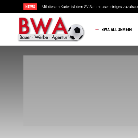
NEWS
TSG-Erfolgsarchitekten sehen sich für den Tanz auf drei Hoc
BWA ALLGEMEIN