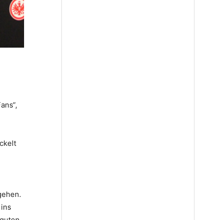
Fans“,
ckelt
gehen.
 ins
 guten