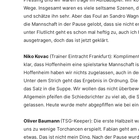
Wege. Insgesamt waren es viele seltsame Szenen, d
und schätze ihn sehr. Aber das Foul an Sandro Wagner
die Mannschaft in der Pause gelobt, dass sie nicht e
unter Flutlicht geht es schon mal heftig zu, auch i
ausgetragen, doch das ist jetzt geklärt.
Niko Kovac
(Trainer Eintracht Frankfurt): Komplime
klar, dass Hoffenheim eine spielstarke Mannschaft i
Hoffenheim haben wir nichts zugelassen, auch in de
Unter dem Strich geht das Ergebnis in Ordnung. Di
das Salz in die Suppe. Wir wollen das nicht überbew
Allgemein pfeifen die Schiedsrichter zu viel ab, die 
gelassen. Heute wurde mehr abgepfiffen wie bei ein
Oliver Baumann
(TSG-Keeper): Die erste Halbzeit wa
uns zu wenige Torchancen erspielt. Fabian geht am A
etwas. Das ist nicht mein Ding. Nach der Pause wurde