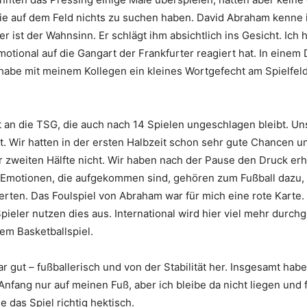
ie auf dem Feld nichts zu suchen haben. David Abraham kenne 
 ist der Wahnsinn. Er schlägt ihm absichtlich ins Gesicht. Ich 
motional auf die Gangart der Frankfurter reagiert hat. In einem
ch habe mit meinem Kollegen ein kleines Wortgefecht am Spielfel
nt an die TSG, die auch nach 14 Spielen ungeschlagen bleibt. Un
st. Wir hatten in der ersten Halbzeit schon sehr gute Chancen u
r zweiten Hälfte nicht. Wir haben nach der Pause den Druck erh
e Emotionen, die aufgekommen sind, gehören zum Fußball dazu,
erten. Das Foulspiel von Abraham war für mich eine rote Karte.
Spieler nutzen dies aus. International wird hier viel mehr durch
em Basketballspiel.
r gut – fußballerisch und von der Stabilität her. Insgesamt habe
nfang nur auf meinen Fuß, aber ich bleibe da nicht liegen und 
 das Spiel richtig hektisch.