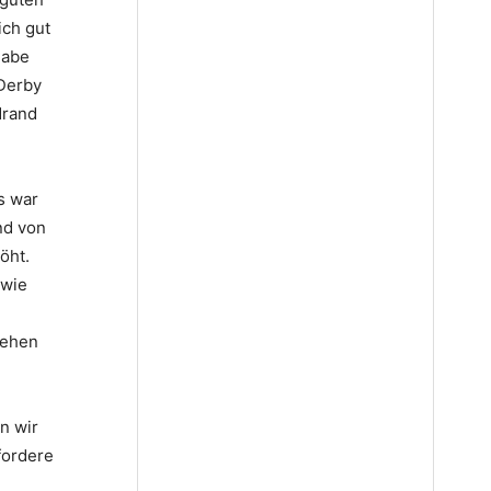
ich gut
habe
 Derby
drand
s war
nd von
öht.
 wie
gehen
n wir
fordere