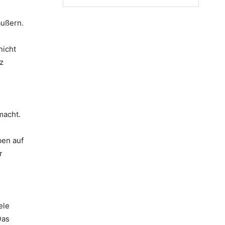
äußern.
nicht
z
macht.
ben auf
r
ele
Das