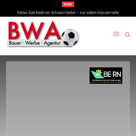
NEWS
Niklas Süle bleibt ein Schwarz-Gelber – nur sieben Klassen tiefer