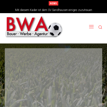
NEWS
TSG-Erfolgsarchitekten sehen sich für den Tanz auf drei Hochzeiten gut
Mit diesem Kader ist dem SV Sandhausen einiges zuzutrauen
aufgestellt