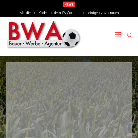
NEWS
TSG-Erfolgsarchitekten sehen sich für den Tanz auf drei Hochzeiten gut
Mit diesem Kader ist dem SV Sandhausen einiges zuzutrauen
aufgestellt