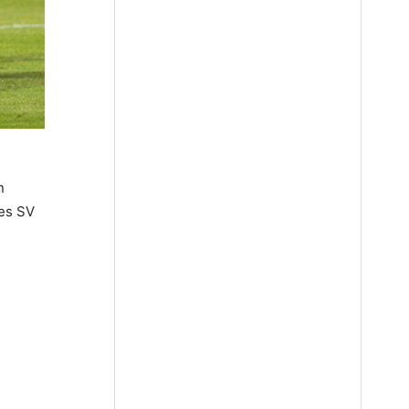
n
des SV