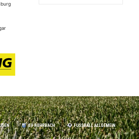
iburg
gar
USEN
SV ROHRBACH
FUSSBALL ALLGEMEIN