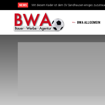
NEWS
Mit diesem Kader ist dem SV Sandhausen einiges zuzutrauen
TSG-Erfolgsarchitekten sehen sich für den Tanz auf drei Hoc
BWA ALLGEMEIN