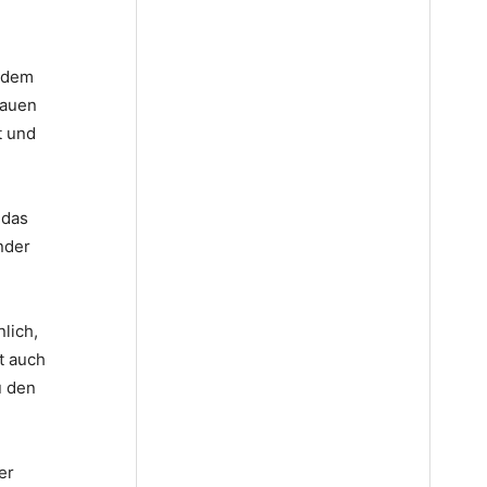
t dem
hauen
t und
 das
nder
lich,
t auch
u den
er