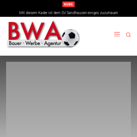
NEWS
Mit diesem Kader ist dem SV Sandhausen einiges zuzutrauen