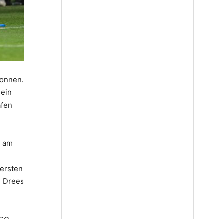
wonnen.
 ein
afen
l am
 ersten
n Drees