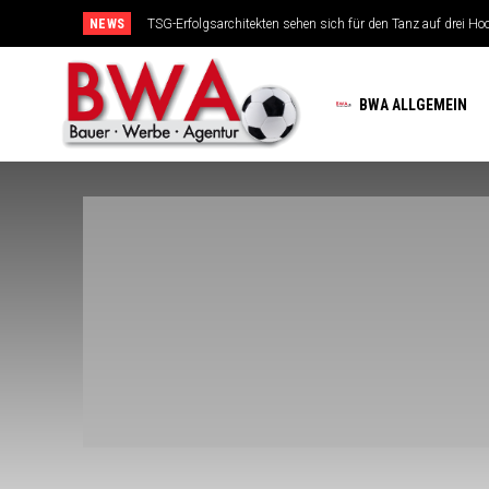
NEWS
TSG-Erfolgsarchitekten sehen sich für den Tanz auf drei Hochze
Niklas Süle bleibt ein Schwarz-Gelber – nur sieben Klassen 
BWA ALLGEMEIN