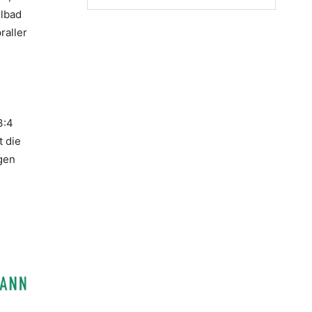
elbad
raller
3:4
t die
gen