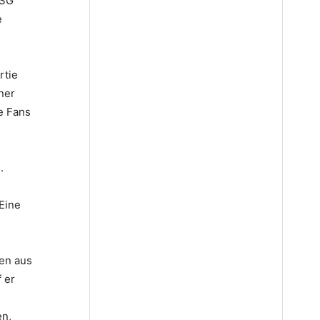
TSG
e
rtie
ner
e Fans
.
Eine
en aus
 er
en,