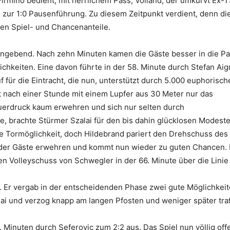
Firmino bedient, mit herrlichem Pass, Volland, der umkurvt Ex-
n zur 1:0 Pausenführung. Zu diesem Zeitpunkt verdient, denn di
en Spiel- und Chancenanteile.
angebend. Nach zehn Minuten kamen die Gäste besser in die Pa
chkeiten. Eine davon führte in der 58. Minute durch Stefan Aig
für die Eintracht, die nun, unterstützt durch 5.000 euphorisch
t nach einer Stunde mit einem Lupfer aus 30 Meter nur das
uerdruck kaum erwehren und sich nur selten durch
te, brachte Stürmer Szalai für den bis dahin glücklosen Modeste
de Tormöglichkeit, doch Hildebrand pariert den Drehschuss des
der Gäste erwehren und kommt nun wieder zu guten Chancen. 
nen Volleyschuss von Schwegler in der 66. Minute über die Linie
Er vergab in der entscheidenden Phase zwei gute Möglichkeit
lai und verzog knapp am langen Pfosten und weniger später traf
 Minuten durch Seferovic zum 2:2 aus. Das Spiel nun völlig off