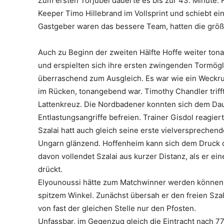
Zum ersten Torjubel dauerte es bis zur 43. Minute. 
Keeper Timo Hillebrand im Vollsprint und schiebt ei
Gastgeber waren das bessere Team, hatten die größ
Auch zu Beginn der zweiten Hälfte Hoffe weiter ton
und erspielten sich ihre ersten zwingenden Tormögli
überraschend zum Ausgleich. Es war wie ein Weckruf 
im Rücken, tonangebend war. Timothy Chandler triff
Lattenkreuz. Die Nordbadener konnten sich dem Da
Entlastungsangriffe befreien. Trainer Gisdol reagier
Szalai hatt auch gleich seine erste vielversprechen
Ungarn glänzend. Hoffenheim kann sich dem Druck 
davon vollendet Szalai aus kurzer Distanz, als er ei
drückt.
Elyounoussi hätte zum Matchwinner werden können. 
spitzem Winkel. Zunächst übersah er den freien Sza
von fast der gleichen Stelle nur den Pfosten.
Unfassbar, im Gegenzug gleich die Eintracht nach 77.