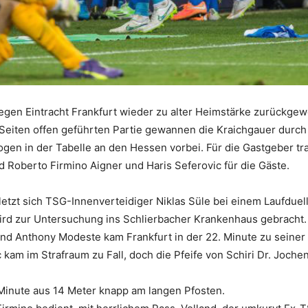
gen Eintracht Frankfurt wieder zu alter Heimstärke zurückge
Seiten offen geführten Partie gewannen die Kraichgauer durch
ogen in der Tabelle an den Hessen vorbei. Für die Gastgeber tr
 Roberto Firmino Aigner und Haris Seferovic für die Gäste.
rletzt sich TSG-Innenverteidiger Niklas Süle bei einem Laufduel
ird zur Untersuchung ins Schlierbacher Krankenhaus gebracht.
d Anthony Modeste kam Frankfurt in der 22. Minute zu seiner
kam im Strafraum zu Fall, doch die Pfeife von Schiri Dr. Joche
 Minute aus 14 Meter knapp am langen Pfosten.