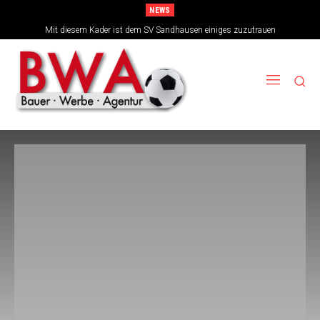
NEWS
Mit diesem Kader ist dem SV Sandhausen einiges zuzutrauen