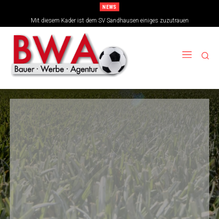
NEWS
TSG-Erfolgsarchitekten sehen sich für den Tanz auf drei Hochzeiten gut
Mit diesem Kader ist dem SV Sandhausen einiges zuzutrauen
aufgestellt