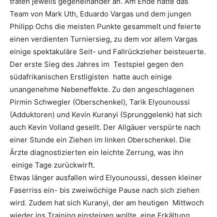
traten jeweils gegeneinander an. Am Ende hatte das
Team von Mark Uth, Eduardo Vargas und dem jungen
Philipp Ochs die meisten Punkte gesammelt und feierte
einen verdienten Turniersieg, zu dem vor allem Vargas
einige spektakuläre Seit- und Fallrückzieher beisteuerte.
Der erste Sieg des Jahres im Testspiel gegen den
südafrikanischen Erstligisten hatte auch einige
unangenehme Nebeneffekte. Zu den angeschlagenen
Pirmin Schwegler (Oberschenkel), Tarik Elyounoussi
(Adduktoren) und Kevin Kuranyi (Sprunggelenk) hat sich
auch Kevin Volland gesellt. Der Allgäuer verspürte nach
einer Stunde ein Ziehen im linken Oberschenkel. Die
Ärzte diagnostizierten ein leichte Zerrung, was ihn
einige Tage zurückwirft.
Etwas länger ausfallen wird Elyounoussi, dessen kleiner
Faserriss ein- bis zweiwöchige Pause nach sich ziehen
wird. Zudem hat sich Kuranyi, der am heutigen Mittwoch
wieder ins Training einsteigen wollte, eine Erkältung