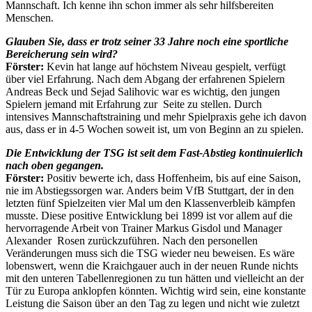
Mannschaft. Ich kenne ihn schon immer als sehr hilfsbereiten
Menschen.
Glauben Sie, dass er trotz seiner 33 Jahre noch eine sportliche
Bereicherung sein wird?
Förster:
Kevin hat lange auf höchstem Niveau gespielt, verfügt
über viel Erfahrung. Nach dem Abgang der erfahrenen Spielern
Andreas Beck und Sejad Salihovic war es wichtig, den jungen
Spielern jemand mit Erfahrung zur Seite zu stellen. Durch
intensives Mannschaftstraining und mehr Spielpraxis gehe ich davon
aus, dass er in 4-5 Wochen soweit ist, um von Beginn an zu spielen.
Die Entwicklung der TSG ist seit dem Fast-Abstieg kontinuierlich
nach oben gegangen.
F
örster:
Positiv bewerte ich, dass Hoffenheim, bis auf eine Saison,
nie im Abstiegssorgen war. Anders beim VfB Stuttgart, der in den
letzten fünf Spielzeiten vier Mal um den Klassenverbleib kämpfen
musste. Diese positive Entwicklung bei 1899 ist vor allem auf die
hervorragende Arbeit von Trainer Markus Gisdol und Manager
Alexander Rosen zurückzuführen. Nach den personellen
Veränderungen muss sich die TSG wieder neu beweisen. Es wäre
lobenswert, wenn die Kraichgauer auch in der neuen Runde nichts
mit den unteren Tabellenregionen zu tun hätten und vielleicht an der
Tür zu Europa anklopfen könnten. Wichtig wird sein, eine konstante
Leistung die Saison über an den Tag zu legen und nicht wie zuletzt