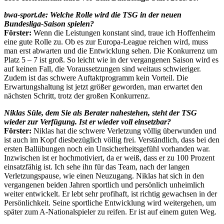
bwa-sport.de: Welche Rolle wird die TSG in der neuen
Bundesliga-Saison spielen?
Förster:
Wenn die Leistungen konstant sind, traue ich Hoffenheim
eine gute Rolle zu. Ob es zur Europa-League reichen wird, muss
man erst abwarten und die Entwicklung sehen. Die Konkurrenz um
Platz 5 – 7 ist groß. So leicht wie in der vergangenen Saison wird es
auf keinen Fall, die Voraussetzungen sind weitaus schwieriger.
Zudem ist das schwere Auftaktprogramm kein Vorteil. Die
Erwartungshaltung ist jetzt größer geworden, man erwartet den
nächsten Schritt, trotz der großen Konkurrenz.
Niklas Süle, dem Sie als Berater nahestehen, steht der TSG
wieder zur Verfügung. Ist er wieder voll einsetzbar?
Förster:
Niklas hat die schwere Verletzung völlig überwunden und
ist auch im Kopf diesbezüglich völlig frei. Verständlich, dass bei den
ersten Ballübungen noch ein Unsicherheitsgefühl vorhanden war.
Inzwischen ist er hochmotiviert, da er weiß, dass er zu 100 Prozent
einsatzfähig ist. Ich sehe ihn für das Team, nach der langen
Verletzungspause, wie einen Neuzugang. Niklas hat sich in den
vergangenen beiden Jahren sportlich und persönlich unheimlich
weiter entwickelt. Er lebt sehr profihaft, ist richtig gewachsen in der
Persönlichkeit. Seine sportliche Entwicklung wird weitergehen, um
später zum A-Nationalspieler zu reifen. Er ist auf einem guten Weg.