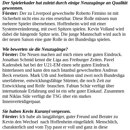
Der Spielerkader hat zuletzt durch einige Neuzugänge an Qualität
gewonnen.
Förster:
Der zu Liverpool gewechselte Roberto Firmino ist mit
Sicherheit nicht eins zu eins ersetzbar. Diese Rolle müssen nun
mehrere Spieler übernehmen. Hoffenheim wird mit einer
Systemveränderung, mit zwei Spitzen spielen. Kevin Volland wird
dabei die hängende Spitze sein. Die junge Mannschaft wird auch in
der neuen Saison eine gute Rolle in der Bundesliga spielen.
Wie bewerten sie die Neuzugänge?
Förster:
Die Neuen machen auf mich einen sehr guten Eindruck.
Jonathan Schmid kennt die Liga aus Freiburger Zeiten. Pavel
Kaderabek hat bei der U21-EM einen sehr guten Eindruck
hinterlassen und kann den nach Istanbul gewechselten Andreas
Beck ersetzen. Mark Uth und Joelinton sind zwei noch Bundesliga
unerfahrene, entwicklungsfähige Stürmer, die noch Zeit zur
Entwicklung und Reife brauchen. Fabian Schär verfügt über
internationale Erfahrung und ist ein sehr guter Einkauf. Zusammen
mit Niklas Süle verfügt die TSG über ein starkes
Innenverteidigerpaar.
Sie haben Kevin Kuranyi vergessen.
Förster:
Ich habe als langjähriger, guter Freund und Berater zu
Kevin den Wechsel nach Hoffenheim eingefädelt. Menschlich,
charakterlich und vom Typ passt er voll und ganz in diese