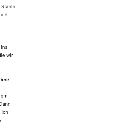
 Spiele
piel
 ins
ie wir
ainer
esem
 Dann
 ich
e