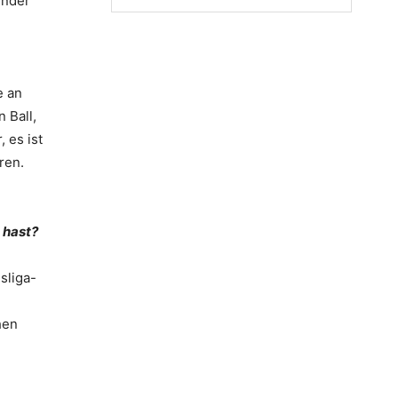
ender
e an
 Ball,
 es ist
ren.
 hast?
sliga-
hen