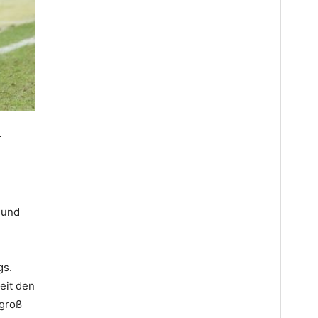
r
 und
gs.
eit den
 groß