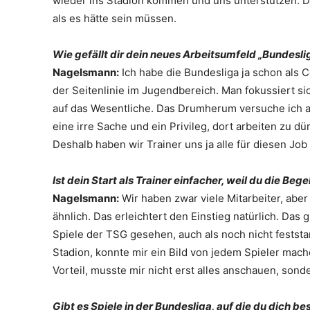
wieder ins Stadion kommen und uns unterstützen. D
als es hätte sein müssen.
Wie gefällt dir dein neues Arbeitsumfeld „Bundesli
Nagelsmann:
Ich habe die Bundesliga ja schon als Co
der Seitenlinie im Jugendbereich. Man fokussiert sich
auf das Wesentliche. Das Drumherum versuche ich au
eine irre Sache und ein Privileg, dort arbeiten zu d
Deshalb haben wir Trainer uns ja alle für diesen Job
Ist dein Start als Trainer einfacher, weil du die 
Nagelsmann:
Wir haben zwar viele Mitarbeiter, aber
ähnlich. Das erleichtert den Einstieg natürlich. Das 
Spiele der TSG gesehen, auch als noch nicht fests
Stadion, konnte mir ein Bild von jedem Spieler mac
Vorteil, musste mir nicht erst alles anschauen, sond
Gibt es Spiele in der Bundesliga, auf die du dich b