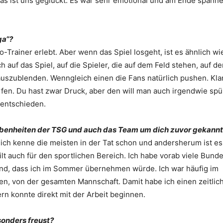
as ist uns geglückt. Es war sehr emotional und am Ende spann
ga“?
-Trainer erlebt. Aber wenn das Spiel losgeht, ist es ähnlich wi
 auf das Spiel, auf die Spieler, die auf dem Feld stehen, auf den
szublenden. Wenngleich einen die Fans natürlich pushen. Klar,
ürfen. Du hast zwar Druck, aber den will man auch irgendwie spü
 entschieden.
Begebenheiten der TSG und auch das Team um dich zuvor gekannt
 ich kenne die meisten in der Tat schon und andersherum ist es
gilt auch für den sportlichen Bereich. Ich habe vorab viele Bunde
tand, dass ich im Sommer übernehmen würde. Ich war häufig im
hen, von der gesamten Mannschaft. Damit habe ich einen zeitlic
ern konnte direkt mit der Arbeit beginnen.
esonders freust?