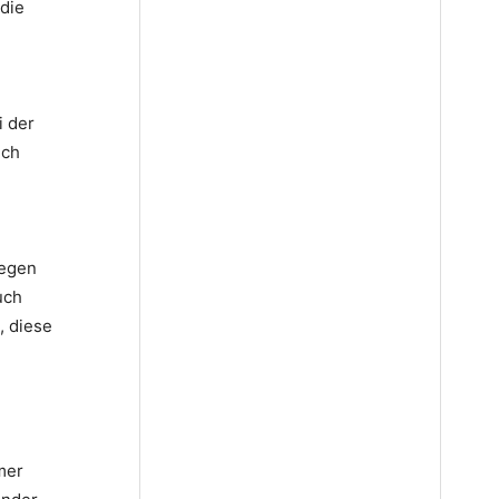
 die
i der
uch
gegen
uch
, diese
mer