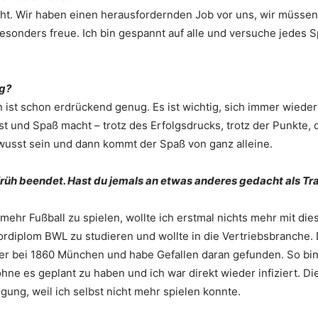
light. Wir haben einen herausfordernden Job vor uns, wir müssen
besonders freue. Ich bin gespannt auf alle und versuche jedes S
ig?
ist schon erdrückend genug. Es ist wichtig, sich immer wieder
t und Spaß macht – trotz des Erfolgsdrucks, trotz der Punkte, d
usst sein und dann kommt der Spaß von ganz alleine.
früh beendet. Hast du jemals an etwas anderes gedacht als Tr
ehr Fußball zu spielen, wollte ich erstmal nichts mehr mit di
ordiplom BWL zu studieren und wollte in die Vertriebsbranche.
er bei 1860 München und habe Gefallen daran gefunden. So bin
hne es geplant zu haben und ich war direkt wieder infiziert. Di
igung, weil ich selbst nicht mehr spielen konnte.