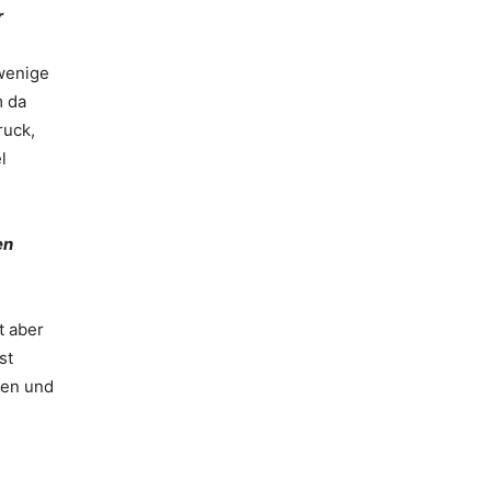
r
 wenige
m da
ruck,
l
en
t aber
st
len und