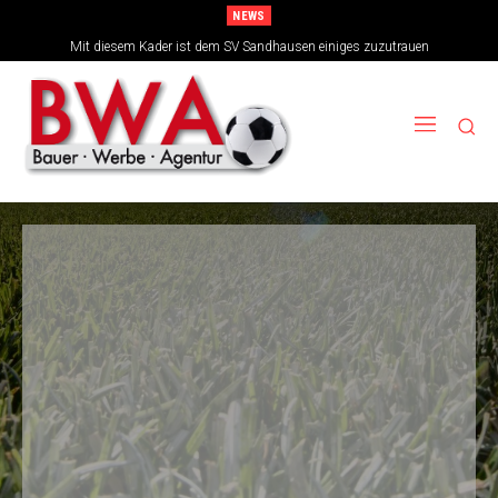
NEWS
TSG-Erfolgsarchitekten sehen sich für den Tanz auf drei Hochzeiten gut
Mit diesem Kader ist dem SV Sandhausen einiges zuzutrauen
aufgestellt