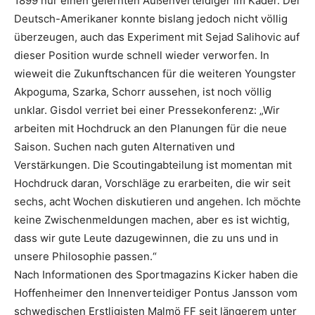
1899 nur einen gelernten Außenverteidiger im Kader. Der
Deutsch-Amerikaner konnte bislang jedoch nicht völlig
überzeugen, auch das Experiment mit Sejad Salihovic auf
dieser Position wurde schnell wieder verworfen. In
wieweit die Zukunftschancen für die weiteren Youngster
Akpoguma, Szarka, Schorr aussehen, ist noch völlig
unklar. Gisdol verriet bei einer Pressekonferenz: „Wir
arbeiten mit Hochdruck an den Planungen für die neue
Saison. Suchen nach guten Alternativen und
Verstärkungen. Die Scoutingabteilung ist momentan mit
Hochdruck daran, Vorschläge zu erarbeiten, die wir seit
sechs, acht Wochen diskutieren und angehen. Ich möchte
keine Zwischenmeldungen machen, aber es ist wichtig,
dass wir gute Leute dazugewinnen, die zu uns und in
unsere Philosophie passen.“
Nach Informationen des Sportmagazins Kicker haben die
Hoffenheimer den Innenverteidiger Pontus Jansson vom
schwedischen Erstligisten Malmö FF seit längerem unter