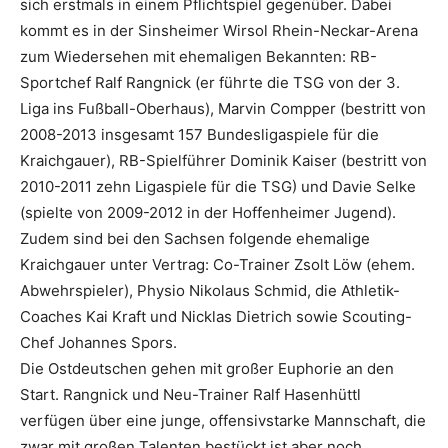
sich erstmals in einem Pflichtspiel gegenüber. Dabei
kommt es in der Sinsheimer Wirsol Rhein-Neckar-Arena
zum Wiedersehen mit ehemaligen Bekannten: RB-
Sportchef Ralf Rangnick (er führte die TSG von der 3.
Liga ins Fußball-Oberhaus), Marvin Compper (bestritt von
2008-2013 insgesamt 157 Bundesligaspiele für die
Kraichgauer), RB-Spielführer Dominik Kaiser (bestritt von
2010-2011 zehn Ligaspiele für die TSG) und Davie Selke
(spielte von 2009-2012 in der Hoffenheimer Jugend).
Zudem sind bei den Sachsen folgende ehemalige
Kraichgauer unter Vertrag: Co-Trainer Zsolt Löw (ehem.
Abwehrspieler), Physio Nikolaus Schmid, die Athletik-
Coaches Kai Kraft und Nicklas Dietrich sowie Scouting-
Chef Johannes Spors.
Die Ostdeutschen gehen mit großer Euphorie an den
Start. Rangnick und Neu-Trainer Ralf Hasenhüttl
verfügen über eine junge, offensivstarke Mannschaft, die
zwar mit großen Talenten bestückt ist aber noch