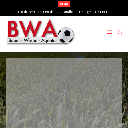
NEWS
TSG-Erfolgsarchitekten sehen sich für den Tanz auf drei Hochzeiten gut
Mit diesem Kader ist dem SV Sandhausen einiges zuzutrauen
aufgestellt