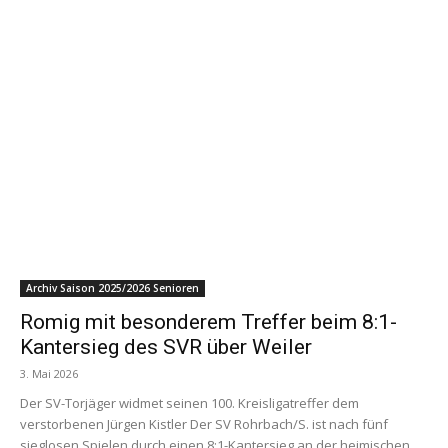
Archiv Saison 2025/2026 Senioren
Romig mit besonderem Treffer beim 8:1-
Kantersieg des SVR über Weiler
3. Mai 2026
Der SV-Torjäger widmet seinen 100. Kreisligatreffer dem
verstorbenen Jürgen Kistler Der SV Rohrbach/S. ist nach fünf
sieglosen Spielen durch einen 8:1-Kantersieg an der heimischen