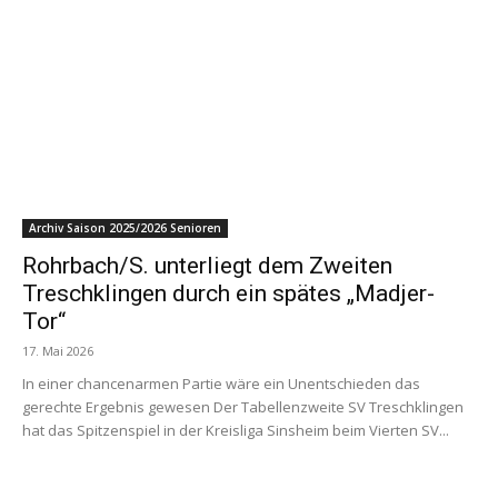
Archiv Saison 2025/2026 Senioren
Rohrbach/S. unterliegt dem Zweiten
Treschklingen durch ein spätes „Madjer-
Tor“
17. Mai 2026
In einer chancenarmen Partie wäre ein Unentschieden das
gerechte Ergebnis gewesen Der Tabellenzweite SV Treschklingen
hat das Spitzenspiel in der Kreisliga Sinsheim beim Vierten SV...