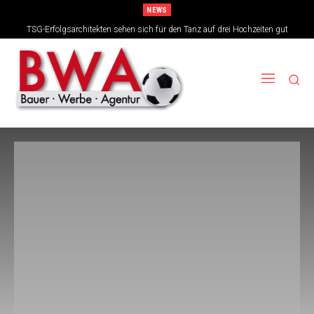
NEWS
TSG-Erfolgsarchitekten sehen sich für den Tanz auf drei Hochzeiten gut
aufgestellt