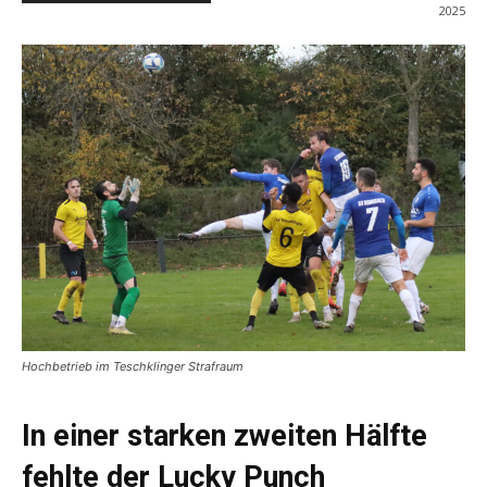
2025
Hochbetrieb im Teschklinger Strafraum
In einer starken zweiten Hälfte
fehlte
der Lucky Punch