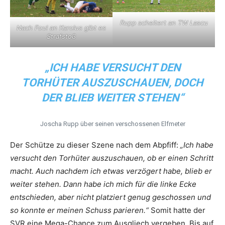
Rupp scheitert an TW Lascu
Nach Foul an Karolus gibt es
Strafstoß
„ICH HABE VERSUCHT DEN
TORHÜTER AUSZUSCHAUEN, DOCH
DER BLIEB WEITER STEHEN“
Joscha Rupp über seinen verschossenen Elfmeter
Der Schütze zu dieser Szene nach dem Abpfiff:
„Ich habe
versucht den Torhüter auszuschauen, ob er einen Schritt
macht. Auch nachdem ich etwas verzögert habe, blieb er
weiter stehen. Dann habe ich mich für die linke Ecke
entschieden, aber nicht platziert genug geschossen und
so konnte er meinen Schuss parieren.“
Somit
hatte der
SVR eine Mega-Chance zum Ausgliech vergeben. Bis auf