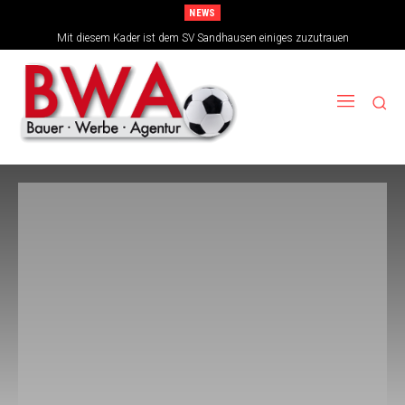
NEWS
Mit diesem Kader ist dem SV Sandhausen einiges zuzutrauen