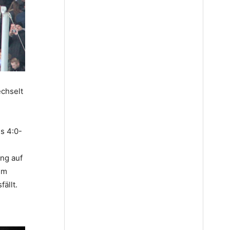
echselt
s 4:0-
ng auf
im
ällt.