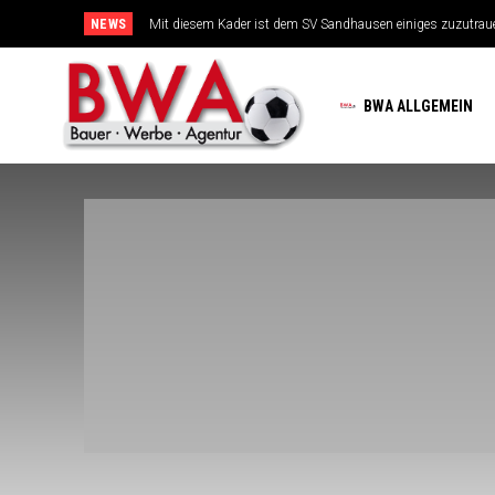
NEWS
Mit diesem Kader ist dem SV Sandhausen einiges zuzutrau
TSG-Erfolgsarchitekten sehen sich für den Tanz auf drei
BWA ALLGEMEIN