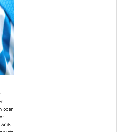
r
er
in oder
er
 weiß