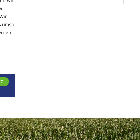
enn wir
e
 Wir
as umso
werden