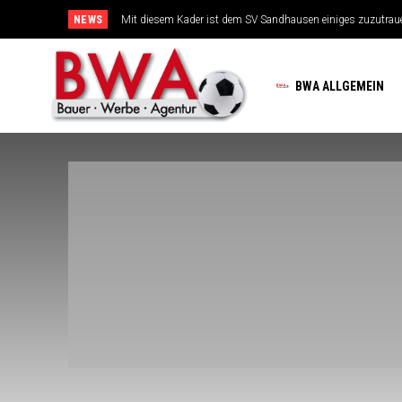
NEWS
Mit diesem Kader ist dem SV Sandhausen einiges zuzutrauen
TSG-Erfolgsarchitekten sehen sich für den Tanz auf drei Hoc
BWA ALLGEMEIN