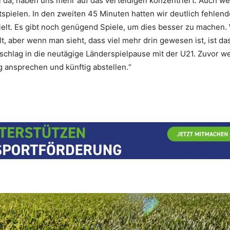
ll da, haben uns mehr auf das verteidigen konzentriert. Auch w
spielen. In den zweiten 45 Minuten hatten wir deutlich fehlend
pielt. Es gibt noch genügend Spiele, um dies besser zu machen.
lt, aber wenn man sieht, dass viel mehr drin gewesen ist, ist d
erschlag in die neutägige Länderspielpause mit der U21. Zuvor 
 ansprechen und künftig abstellen.“