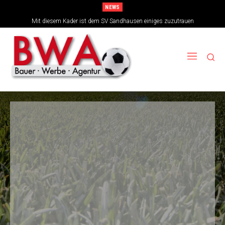
NEWS
TSG-Erfolgsarchitekten sehen sich für den Tanz auf drei Hochzeiten gut
Mit diesem Kader ist dem SV Sandhausen einiges zuzutrauen
aufgestellt