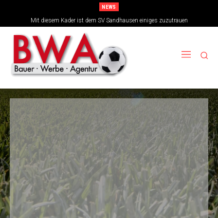
NEWS
TSG-Erfolgsarchitekten sehen sich für den Tanz auf drei Hochzeiten gut
Mit diesem Kader ist dem SV Sandhausen einiges zuzutrauen
aufgestellt