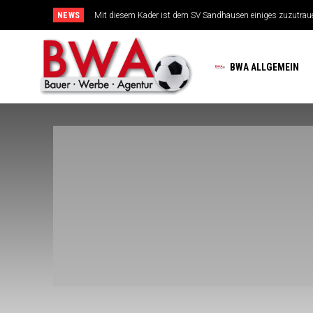
NEWS
Mit diesem Kader ist dem SV Sandhausen einiges zuzutrauen
TSG-Erfolgsarchitekten sehen sich für den Tanz auf drei Hoc
BWA ALLGEMEIN