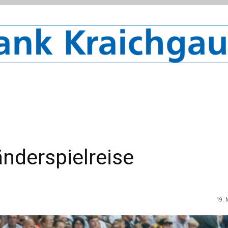
änderspielreise
19. 