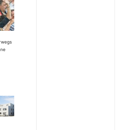
erwegs
ine