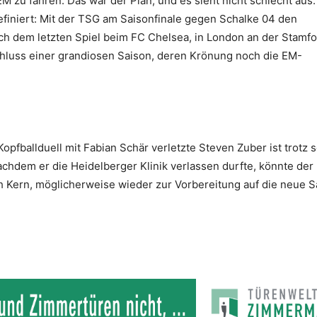
 zu fahren. Das war der Plan, und es sieht nicht schlecht aus.
efiniert: Mit der TSG am Saisonfinale gegen Schalke 04 den
ach dem letzten Spiel beim FC Chelsea, in London an der Stamf
schluss einer grandiosen Saison, deren Krönung noch die EM-
fballduell mit Fabian Schär verletzte Steven Zuber ist trotz 
hdem er die Heidelberger Klinik verlassen durfte, könnte der
h Kern, möglicherweise wieder zur Vorbereitung auf die neue S