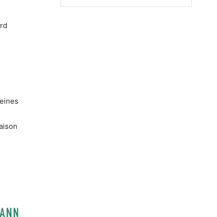
“
ord
seines
aison