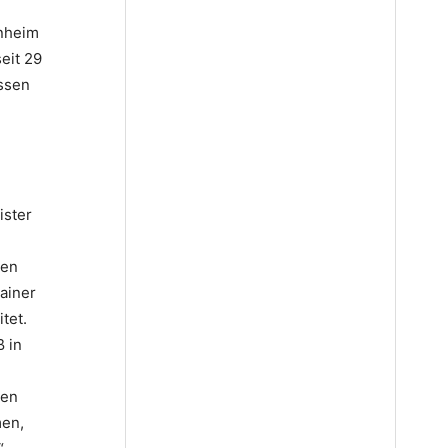
enheim
eit 29
ssen
ister
den
ainer
tet.
ß in
ten
men,