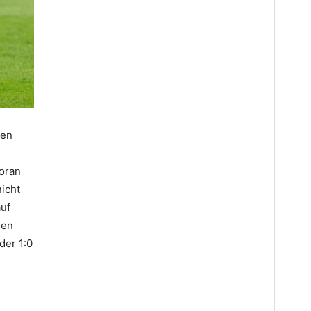
den
voran
icht
auf
den
der 1:0