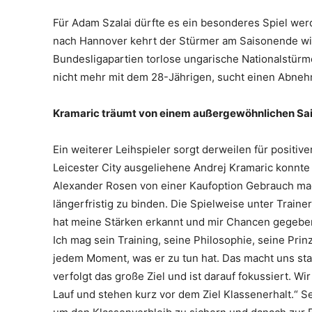
Für Adam Szalai dürfte es ein besonderes Spiel we
nach Hannover kehrt der Stürmer am Saisonende wied
Bundesligapartien torlose ungarische Nationalstür
nicht mehr mit dem 28-Jährigen, sucht einen Abnehm
Kramaric träumt von einem außergewöhnlichen Sa
Ein weiterer Leihspieler sorgt derweilen für posit
Leicester City ausgeliehene Andrej Kramaric konnt
Alexander Rosen von einer Kaufoption Gebrauch ma
längerfristig zu binden. Die Spielweise unter Trai
hat meine Stärken erkannt und mir Chancen gegeben.
Ich mag sein Training, seine Philosophie, seine Prinzi
jedem Moment, was er zu tun hat. Das macht uns star
verfolgt das große Ziel und ist darauf fokussiert. 
Lauf und stehen kurz vor dem Ziel Klassenerhalt.“ 