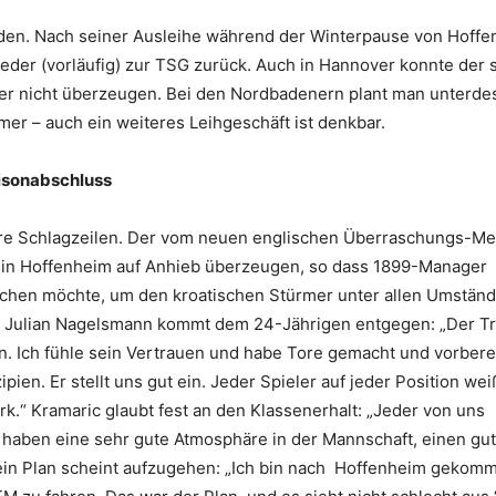
rden. Nach seiner Ausleihe während der Winterpause von Hoff
er (vorläufig) zur TSG zurück. Auch in Hannover konnte der s
mer nicht überzeugen. Bei den Nordbadenern plant man unterde
er – auch ein weiteres Leihgeschäft ist denkbar.
isonabschluss
ivere Schlagzeilen. Der vom neuen englischen Überraschungs-Me
e in Hoffenheim auf Anhieb überzeugen, so dass 1899-Manager
chen möchte, um den kroatischen Stürmer unter allen Umstän
ner Julian Nagelsmann kommt dem 24-Jährigen entgegen: „Der Tr
 Ich fühle sein Vertrauen und habe Tore gemacht und vorberei
pien. Er stellt uns gut ein. Jeder Spieler auf jeder Position wei
k.“ Kramaric glaubt fest an den Klassenerhalt: „Jeder von uns
Wir haben eine sehr gute Atmosphäre in der Mannschaft, einen gu
Sein Plan scheint aufzugehen: „Ich bin nach Hoffenheim gekom