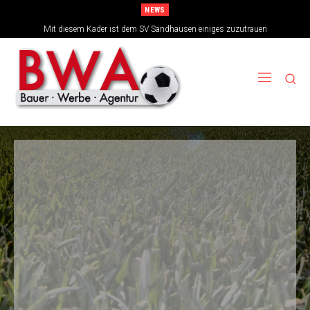
NEWS
TSG-Erfolgsarchitekten sehen sich für den Tanz auf drei Hochzeiten gut
Mit diesem Kader ist dem SV Sandhausen einiges zuzutrauen
aufgestellt