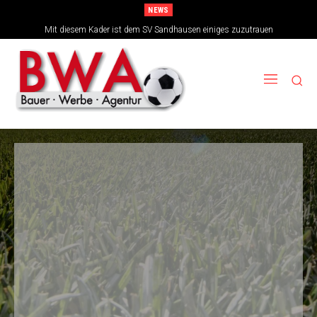
NEWS
TSG-Erfolgsarchitekten sehen sich für den Tanz auf drei Hochzeiten gut
Mit diesem Kader ist dem SV Sandhausen einiges zuzutrauen
aufgestellt