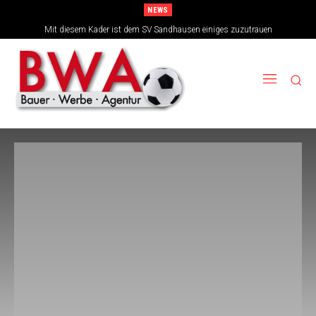
NEWS
Mit diesem Kader ist dem SV Sandhausen einiges zuzutrauen