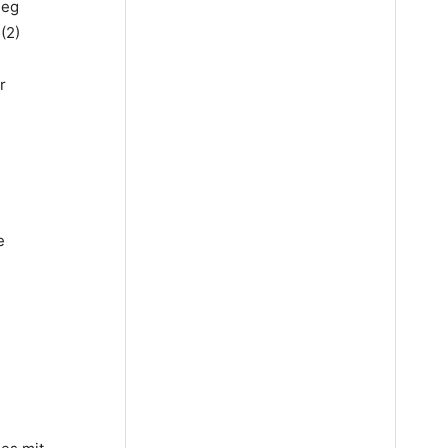
ieg
(2)
r
e
n