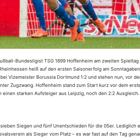
ußball-Bundesligist TSG 1899 Hoffenheim am zweiten Spieltag
 Rheinhessen heiß auf den ersten Saisonerfolg am Sonntagabe
r bei Vizemeister Borussia Dortmund 1:2 und stehen nun, vor d
unter Zugzwang. Hoffenheim stand zum Start kurz vor dem erst
n einen starken Aufsteiger aus Leipzig, noch den 2:2 Ausgleich.
i sieben Siegen und fünf Unentschieden für die 05er. Lediglich 
alsverein als Sieger vom Platz – es war fast auf den Tag gena