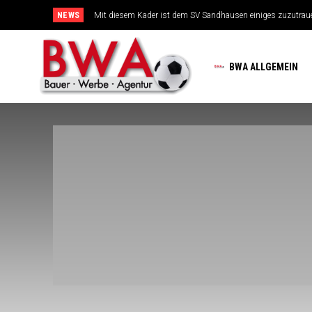
NEWS
Mit diesem Kader ist dem SV Sandhausen einiges zuzutrauen
TSG-Erfolgsarchitekten sehen sich für den Tanz auf drei Hoc
BWA ALLGEMEIN