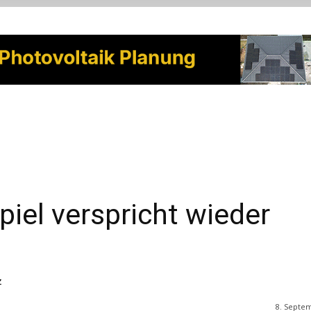
iel verspricht wieder
z
8. Septe