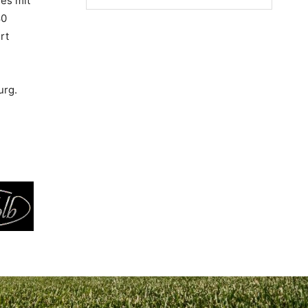
 es mit
80
rt
urg.