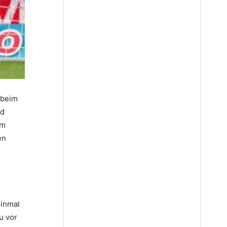
 beim
nd
em
en
einmal
u vor