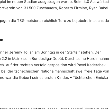
spiel im neuen Stadion ausgetragen wurde. Beim 4:0 Auswärtss
 Dorfverein vor 31 500 Zuschauern, Roberto Firmino, Ryan Babel 
egen die TSG meistens reichlich Tore zu bejubeln. In sechs de
en
ner Jeremy Toljan am Sonntag in der Startelf stehen. Der
m 2:2 in Mainz sein Bundesliga-Debüt. Durch seine Hereinnahm
ich. Auf der rechten Verteidigerposition wird Pavel Kaderabek
 bei der tschechischen Nationalmannschaft zwei freie Tage vo
nd war die Geburt seines ersten Kindes – Töchterchen Emicka