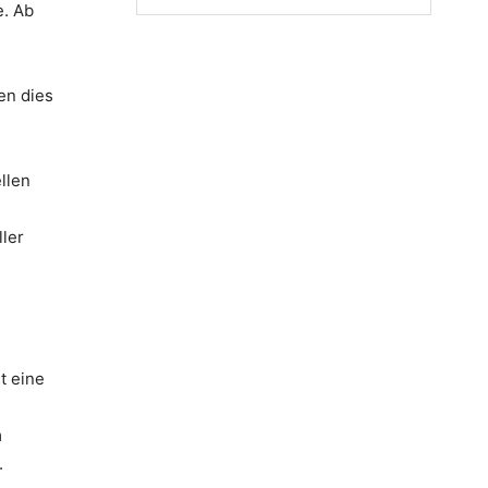
e. Ab
en dies
llen
ler
t eine
m
.