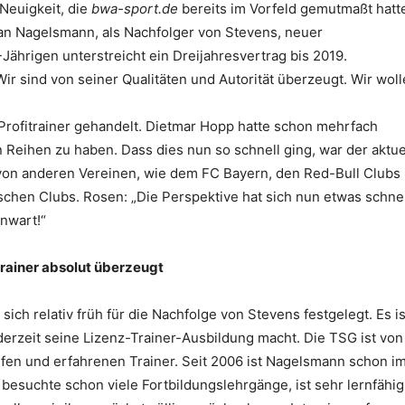
Neuigkeit, die
bwa-sport.de
bereits im Vorfeld gemutmaßt hatt
lian Nagelsmann, als Nachfolger von Stevens, neuer
Jährigen unterstreicht ein Dreijahresvertrag bis 2019.
r sind von seiner Qualitäten und Autorität überzeugt. Wir woll
Profitrainer gehandelt. Dietmar Hopp hatte schon mehrfach
 Reihen zu haben. Dass dies nun so schnell ging, war der aktue
h von anderen Vereinen, wie dem FC Bayern, den Red-Bull Clubs
chen Clubs. Rosen: „Die Perspektive hat sich nun etwas schnel
nwart!“
rainer absolut überzeugt
ich relativ früh für die Nachfolge von Stevens festgelegt. Es is
erzeit seine Lizenz-Trainer-Ausbildung macht. Die TSG ist von
eifen und erfahrenen Trainer. Seit 2006 ist Nagelsmann schon i
 besuchte schon viele Fortbildungslehrgänge, ist sehr lernfähig