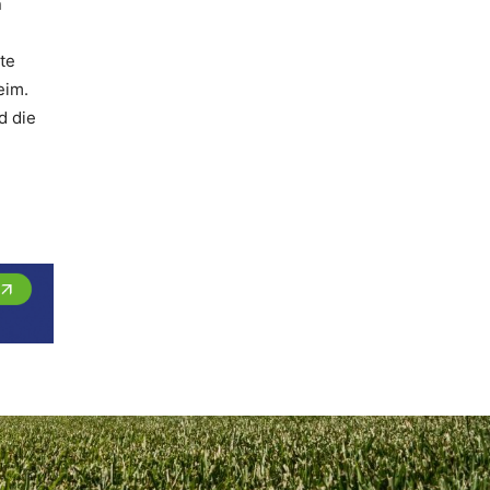
n
te
eim.
d die