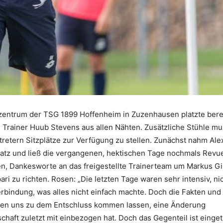
zentrum der TSG 1899 Hoffenheim in Zuzenhausen platzte bere
on Trainer Huub Stevens aus allen Nähten. Zusätzliche Stühle m
retern Sitzplätze zur Verfügung zu stellen. Zunächst nahm Al
Platz und ließ die vergangenen, hektischen Tage nochmals Revu
en, Dankesworte an das freigestellte Trainerteam um Markus Gi
ri zu richten. Rosen: „Die letzten Tage waren sehr intensiv, ni
Verbindung, was alles nicht einfach machte. Doch die Fakten und
aben uns zu dem Entschluss kommen lassen, eine Änderung
haft zuletzt mit einbezogen hat. Doch das Gegenteil ist einget