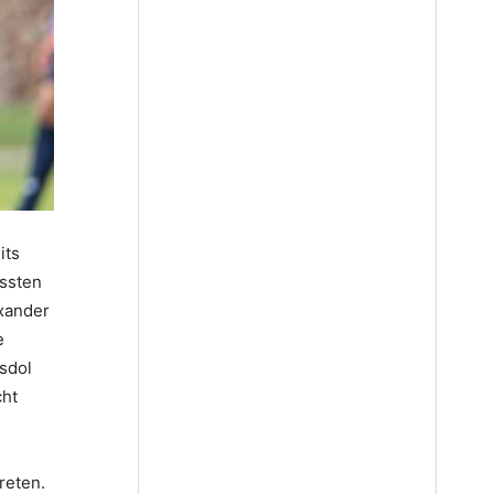
its
ussten
exander
e
sdol
cht
reten.