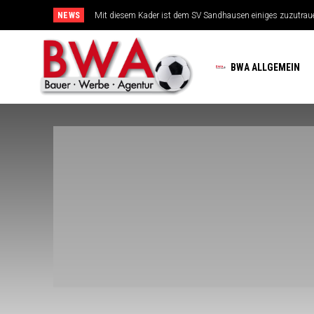
NEWS
Mit diesem Kader ist dem SV Sandhausen einiges zuzutrauen
TSG-Erfolgsarchitekten sehen sich für den Tanz auf drei Hoc
BWA ALLGEMEIN