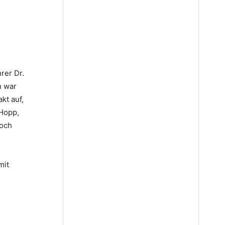
n
rer Dr.
n war
kt auf,
 Hopp,
noch
mit