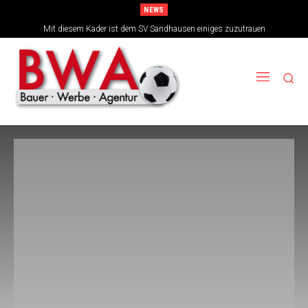
NEWS
Mit diesem Kader ist dem SV Sandhausen einiges zuzutrauen