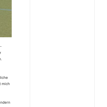
-
r
e.
liche
t mich
Kindern