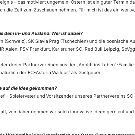
eignis – das motiviert ungemein! Ostern ist ein guter Termin da
ich die Zeit zum Zuschauen nehmen. Für mich ist das ein wertvo
 dem In- und Ausland. Wer ist dabei?
(Schweiz), SK Slavia Prag (Tschechien) und die bosnische A
fR Aalen, FSV Frankfurt, Karlsruher SC, Red Bull Leipzig, SpVgg
r dreier Partnervereinen aus der „Anpfiff ins Leben“-Familie
atürlich der FC-Astoria Walldorf als Gastgeber.
Sie auf die Idee gekommen?
ief – Spielervater und Vorsitzender unseres Partnervereins SC
ft, von daher nehmen wir solch innovative Ideen gern auf und