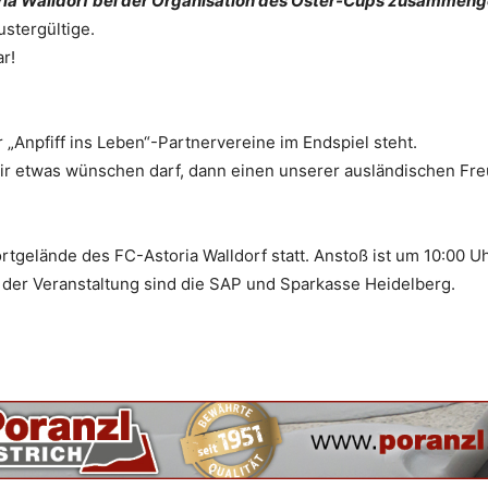
ria Walldorf bei der Organisation des Oster-Cups zusammen
ustergültige.
r!
 „Anpfiff ins Leben“-Partnervereine im Endspiel steht.
ir etwas wünschen darf, dann einen unserer ausländischen Fr
rtgelände des FC-Astoria Walldorf statt. Anstoß ist um 10:00 Uh
n der Veranstaltung sind die SAP und Sparkasse Heidelberg.