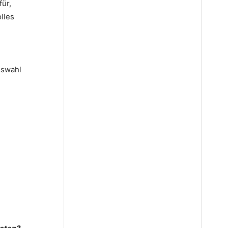
für,
lles
uswahl