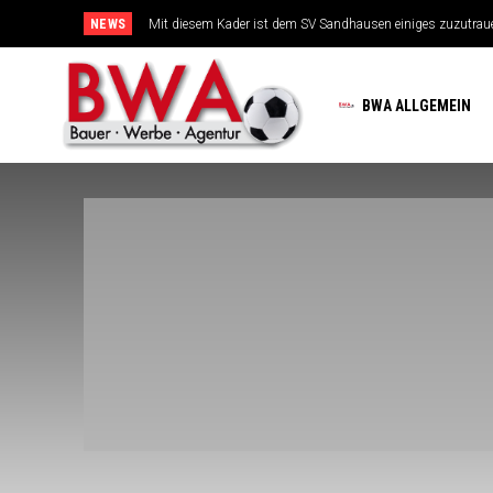
NEWS
Mit diesem Kader ist dem SV Sandhausen einiges zuzutraue
TSG-Erfolgsarchitekten sehen sich für den Tanz auf drei H
BWA ALLGEMEIN