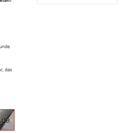
getan?
eunde
r, das