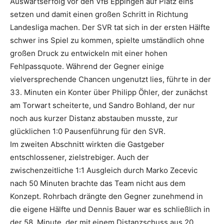
Auswärtserfolg vor den VfB Eppingen auf Platz eins
setzen und damit einen großen Schritt in Richtung
Landesliga machen. Der SVR tat sich in der ersten Hälfte
schwer ins Spiel zu kommen, spielte umständlich ohne
großen Druck zu entwickeln mit einer hohen
Fehlpassquote. Während der Gegner einige
vielversprechende Chancen ungenutzt lies, führte in der
33. Minuten ein Konter über Philipp Öhler, der zunächst
am Torwart scheiterte, und Sandro Bohland, der nur
noch aus kurzer Distanz abstauben musste, zur
glücklichen 1:0 Pausenführung für den SVR.
Im zweiten Abschnitt wirkten die Gastgeber
entschlossener, zielstrebiger. Auch der
zwischenzeitliche 1:1 Ausgleich durch Marko Zecevic
nach 50 Minuten brachte das Team nicht aus dem
Konzept. Rohrbach drängte den Gegner zunehmend in
die eigene Hälfte und Dennis Bauer war es schließlich in
der 58. Minute, der mit einem Distanzschuss aus 20