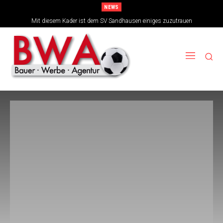
NEWS
Mit diesem Kader ist dem SV Sandhausen einiges zuzutrauen