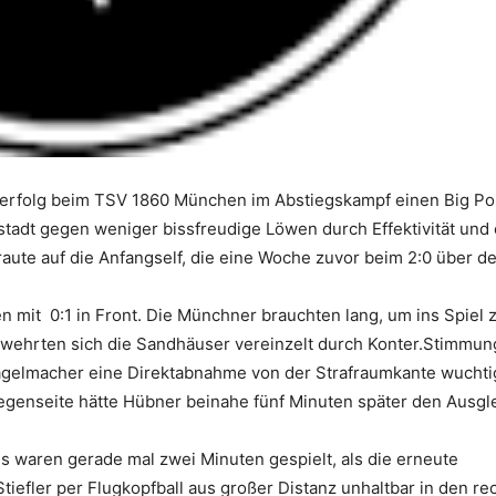
erfolg beim TSV 1860 München im Abstiegskampf einen Big Poi
stadt gegen weniger bissfreudige Löwen durch Effektivität und 
raute auf die Anfangself, die eine Woche zuvor beim 2:0 über d
 mit 0:1 in Front. Die Münchner brauchten lang, um ins Spiel 
ehrten sich die Sandhäuser vereinzelt durch Konter.Stimmun
 Kagelmacher eine Direktabnahme von der Strafraumkante wucht
Gegenseite hätte Hübner beinahe fünf Minuten später den Ausgl
 waren gerade mal zwei Minuten gespielt, als die erneute
tiefler per Flugkopfball aus großer Distanz unhaltbar in den re