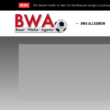
NEWS
Mit diesem Kader ist dem SV Sandhausen einiges zuzutrau
BWA ALLGEMEIN