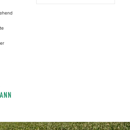
stehend
te
ter