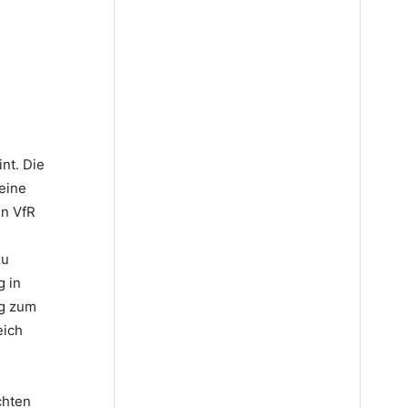
nt. Die
eine
en VfR
zu
g in
ig zum
eich
chten