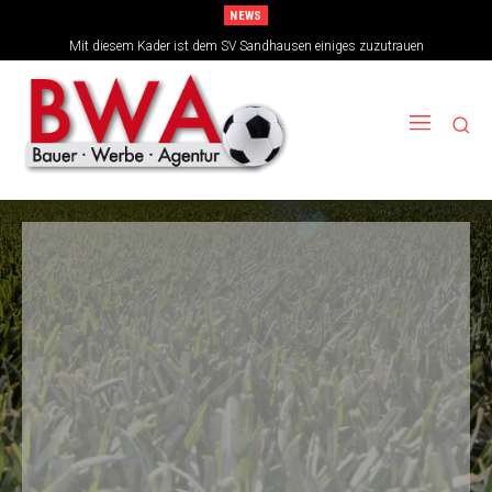
NEWS
TSG-Erfolgsarchitekten sehen sich für den Tanz auf drei Hochzeiten gut
Mit diesem Kader ist dem SV Sandhausen einiges zuzutrauen
aufgestellt