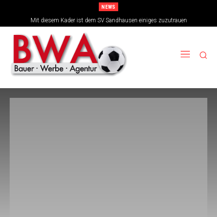
NEWS
Mit diesem Kader ist dem SV Sandhausen einiges zuzutrauen