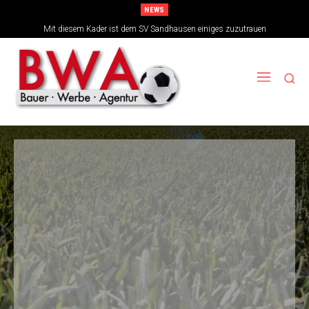
NEWS
TSG-Erfolgsarchitekten sehen sich für den Tanz auf drei Hochzeiten gut
Mit diesem Kader ist dem SV Sandhausen einiges zuzutrauen
aufgestellt