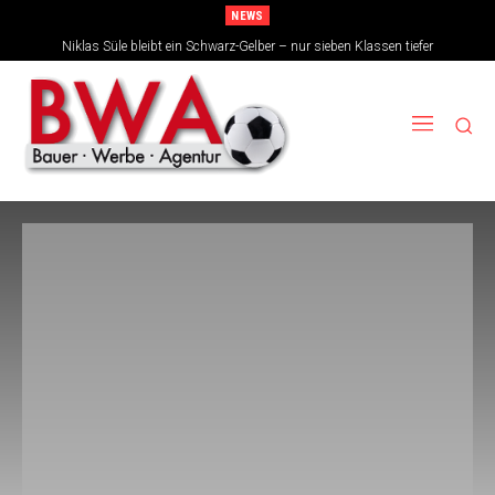
NEWS
Niklas Süle bleibt ein Schwarz-Gelber – nur sieben Klassen tiefer