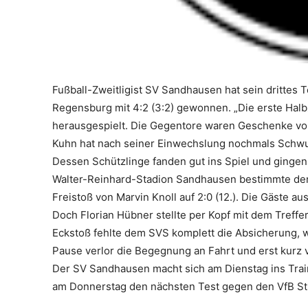
Fußball-Zweitligist SV Sandhausen hat sein drittes 
Regensburg mit 4:2 (3:2) gewonnen. „Die erste Halb
herausgespielt. Die Gegentore waren Geschenke von u
Kuhn hat nach seiner Einwechslung nochmals Schwun
Dessen Schützlinge fanden gut ins Spiel und gingen 
Walter-Reinhard-Stadion Sandhausen bestimmte der 
Freistoß von Marvin Knoll auf 2:0 (12.). Die Gäste 
Doch Florian Hübner stellte per Kopf mit dem Treffe
Eckstoß fehlte dem SVS komplett die Absicherung, w
Pause verlor die Begegnung an Fahrt und erst kurz vo
Der SV Sandhausen macht sich am Dienstag ins Traini
am Donnerstag den nächsten Test gegen den VfB Stut