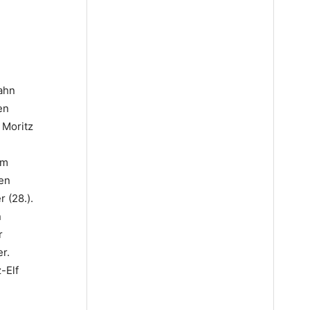
Jahn
en
 Moritz
Im
nen
 (28.).
n
r
r.
-Elf