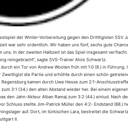
Testspiel der Winter-Vorbereitung gegen den Drittligisten SSV 
zeit war sehr ordentlich. Wir haben uns fünf, sechs gute Chanc
ns. In der zweiten Halbzeit ist das Spiel insgesamt verflacht.
g reingebracht“, sagte SVS-Trainer Alois Schwartz.
durch ein Tor von Andrew Wooten früh mit 1:0 (8.) in Führung. 
Zweitligist die Partie und erhöhte durch einen schön getrete
aus Regensburg kamen durch Uwe Hesse zum 2:1-Anschlusstreffer
r zum 3:1 (34.) den alten Abstand wieder her. Bei einem eigene
as den Jahn-Akteur Alban Ramaj zum 3:2 (44.) einlud. Nach de
r Schluss stellte Jim-Patrick Müller den 4:2- Endstand (88.) he
ngslager auf. Dort, im türkischen Lara, bestreitet die Schwartz
tgart II.