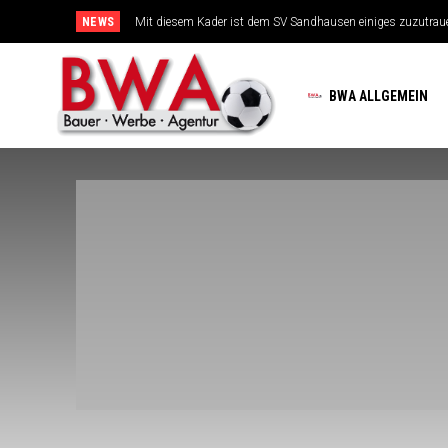
NEWS
Mit diesem Kader ist dem SV Sandhausen einiges zuzutrauen
TSG-Erfolgsarchitekten sehen sich für den Tanz auf drei Ho
BWA ALLGEMEIN