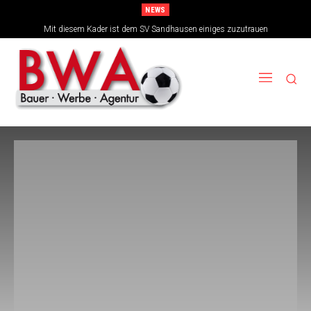
NEWS
Mit diesem Kader ist dem SV Sandhausen einiges zuzutrauen