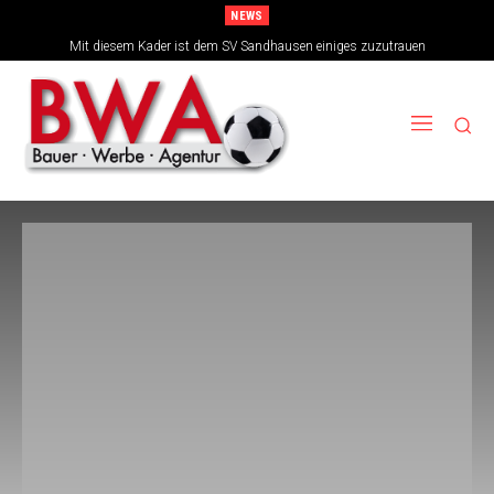
NEWS
Mit diesem Kader ist dem SV Sandhausen einiges zuzutrauen