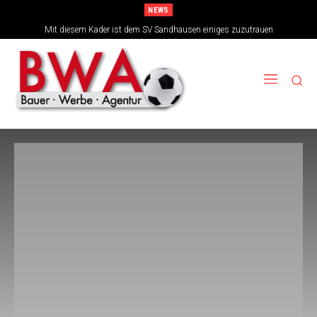
NEWS
Mit diesem Kader ist dem SV Sandhausen einiges zuzutrauen